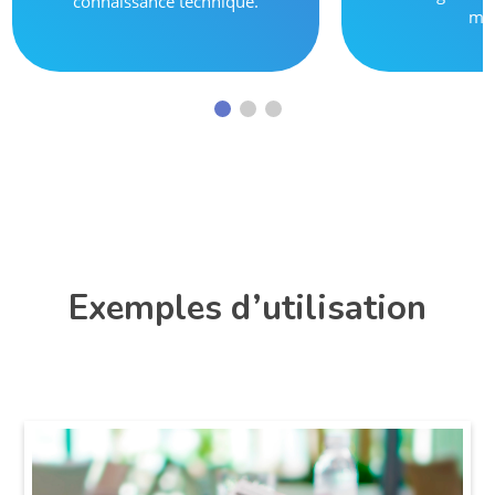
connaissance technique.
méd
Exemples d’utilisation