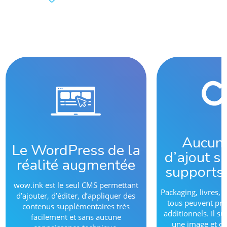
Aucune
Le WordPress de la
d’ajout su
réalité augmentée
supports
wow.ink est le seul CMS permettant
Packaging, livres, a
d’ajouter, d’éditer, d’appliquer des
tous peuvent pro
contenus supplémentaires très
additionnels. Il su
facilement et sans aucune
une image et de 