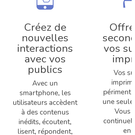
Créez de
Offre
nouvelles
second
interactions
vos su
avec vos
impr
publics
Vos su
imprimé
Avec un
périment 
smartphone, les
une seule u
utilisateurs accèdent
Vous 
à des contenus
continuel
inédits, écoutent,
enri
lisent, répondent,