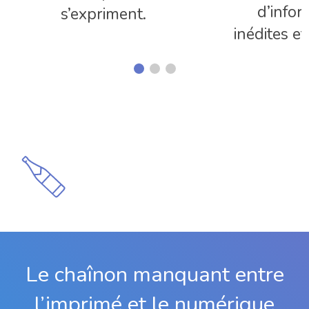
d’infor
s’expriment.
inédites et
Le chaînon manquant entre
l’imprimé et le numérique